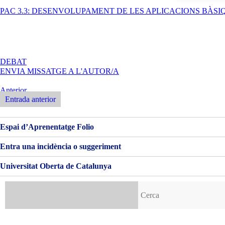
PAC 3.3: DESENVOLUPAMENT DE LES APLICACIONS BÀSI
A
DEBAT
ENVIA MISSATGE A L'AUTOR/A
Navegació
Entrada
Anterior
Anterior
Entrada anterior
d'entrades
Espai d’Aprenentatge Folio
Entra una incidència o suggeriment
Universitat Oberta de Catalunya
Cerca: