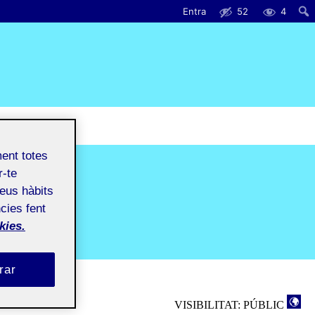
Entra
52
4
ment totes
r-te
teus hàbits
cies fent
kies.
rar
VISIBILITAT: PÚBLIC