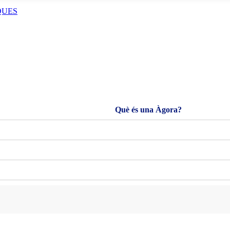
QUES
Què és una Àgora?