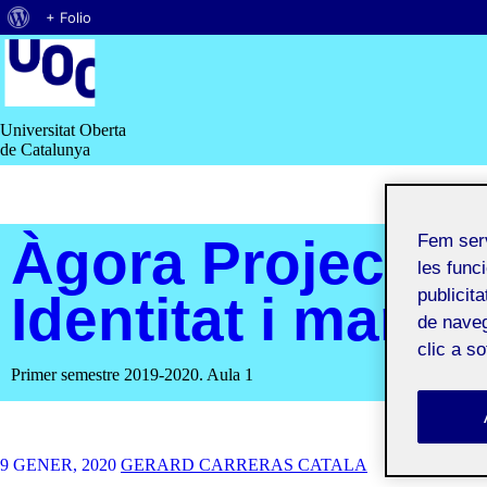
Quant
+ Folio
Saltar
al
al
contingut
WordPress
Universitat Oberta
de Catalunya
Àgora Projecte I
Fem ser
les funci
publicit
Identitat i marca
de naveg
clic a s
Primer semestre 2019-2020. Aula 1
9 GENER, 2020
GERARD CARRERAS CATALA